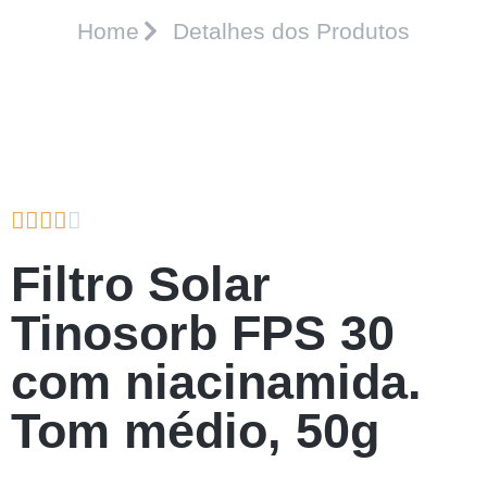
Home
Detalhes dos Produtos





Filtro Solar
Tinosorb FPS 30
com niacinamida.
Tom médio, 50g