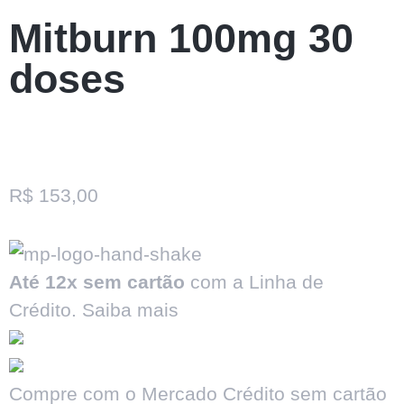
Mitburn 100mg 30
doses
R$
153,00
Até 12x sem cartão
com a Linha de
Crédito.
Saiba mais
Compre com o Mercado Crédito sem cartão