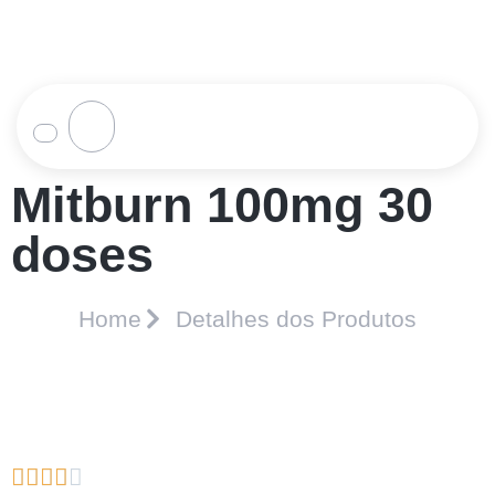
Mitburn 100mg 30
doses
Home
Detalhes dos Produtos




