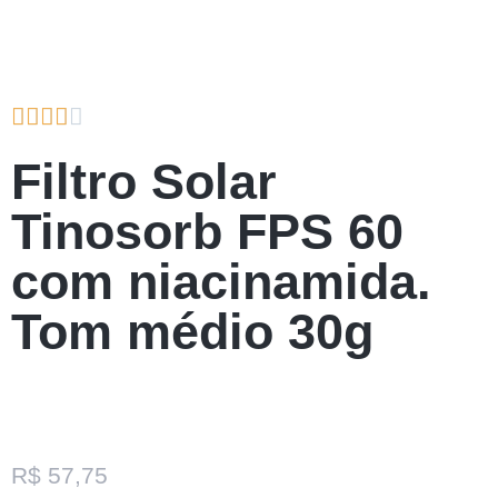





Filtro Solar
Tinosorb FPS 60
com niacinamida.
Tom médio 30g
R$
57,75