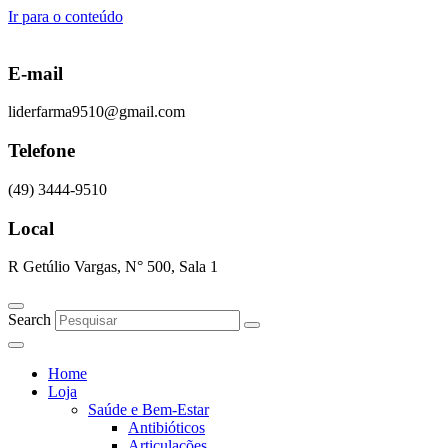
Ir para o conteúdo
E-mail
liderfarma9510@gmail.com
Telefone
(49) 3444-9510
Local
R Getúlio Vargas, N° 500, Sala 1
Search
Home
Loja
Saúde e Bem-Estar
Antibióticos
Articulações