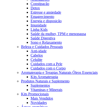
Constipação
Detox
Estresse e ansiedade
Emagrecimento
Energia e disposição
Imunidade
Linha Kids
Saúde da mulher, TPM e menopausa
Saúde Digestiva
Sono e Relaxamento
Beleza e Cuidados Pessoais
Anti-idade
Cabelos
Celulite
Cuidados com a Pele
Cuidados com o Corpo
Aromaterapia e Terapias Naturais Óleos Essenciais
Kits Aromaterapia
Produtos Naturais e Suplemento
Suplementos
Vitaminas e Minerais
Kits Promocionais
Mais Vendidos
Novidades
Águas aromáticas