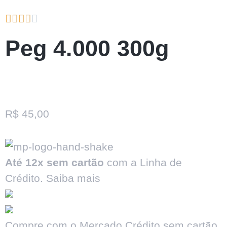





Peg 4.000 300g
R$
45,00
Até 12x sem cartão
com a Linha de
Crédito.
Saiba mais
Compre com o Mercado Crédito sem cartão