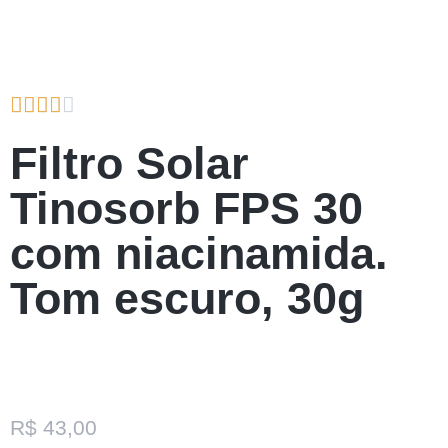





Filtro Solar
Tinosorb FPS 30
com niacinamida.
Tom escuro, 30g
R$
43,00