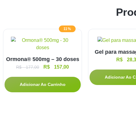
Pro
11%
Gel para mass
Ormona® 500mg – 30 doses
R$
28,3
R$
157,00
R$
177,00
Adicionar Ao C
Adicionar Ao Carrinho