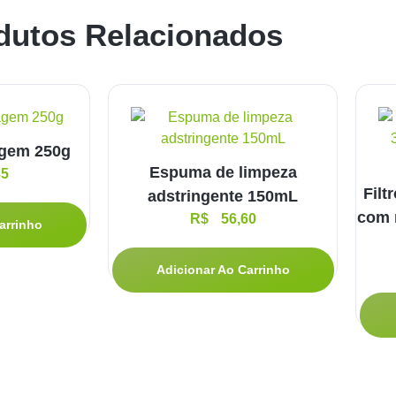
dutos Relacionados
agem 250g
Espuma de limpeza
5
Filt
adstringente 150mL
com 
R$
56,60
arrinho
Adicionar Ao Carrinho