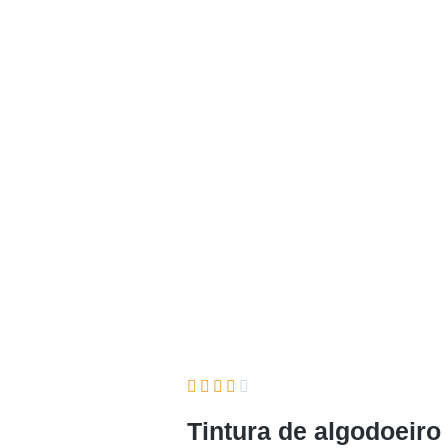
 de algodoeiro 50m
Home
Detalhes dos Produtos





Tintura de algodoeir