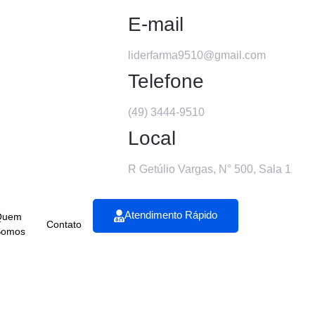
E-mail
liderfarma9510@gmail.com
Telefone
(49) 3444-9510
Local
R Getúlio Vargas, N° 500, Sala 1
Atendimento Rápido
Quem
Contato
Conta
Somos