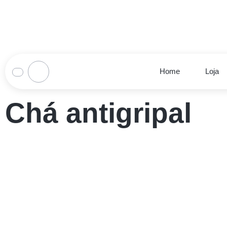
Home
Loja
Chá antigripal