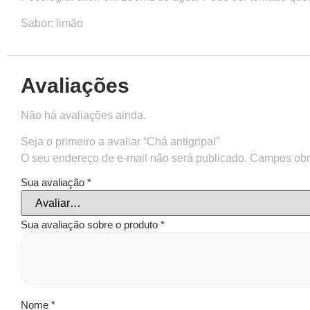
Sabor: limão
Avaliações
Não há avaliações ainda.
Seja o primeiro a avaliar “Chá antigripal”
O seu endereço de e-mail não será publicado.
Campos obr
Sua avaliação
*
Sua avaliação sobre o produto
*
Nome
*