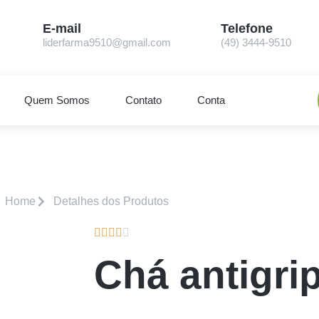
E-mail
Telefone
liderfarma9510@gmail.com
(49) 3444-9510
Quem Somos
Contato
Conta
Home
Detalhes dos Produtos





Chá antigrip