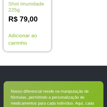
Shot imunidade
225g
R$
79,00
Adicionar ao
carrinho
Nosso diferencial reside na manipulação de
fórmulas, permitindo a personalização de
medicamentos para cada indivíduo. Aqui, cada