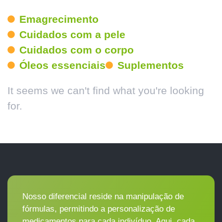
Emagrecimento
Cuidados com a pele
Cuidados com o corpo
Óleos essenciais
Suplementos
It seems we can't find what you're looking
for.
Nosso diferencial reside na manipulação de
fórmulas, permitindo a personalização de
medicamentos para cada indivíduo. Aqui, cada