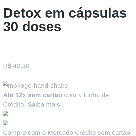
Detox em cápsulas
30 doses
R$
42,30
Até 12x sem cartão
com a Linha de
Crédito.
Saiba mais
Compre com o Mercado Crédito sem cartão