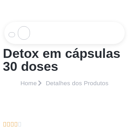
Detox em cápsulas
30 doses
Home
Detalhes dos Produtos




