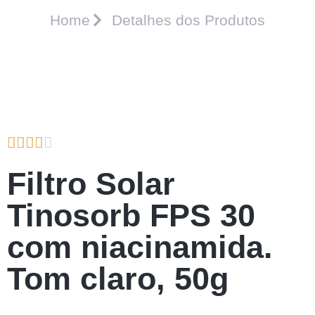
Home
Detalhes dos Produtos





Filtro Solar
Tinosorb FPS 30
com niacinamida.
Tom claro, 50g