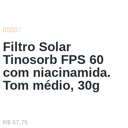





Filtro Solar
Tinosorb FPS 60
com niacinamida.
Tom médio, 30g
R$
57,75