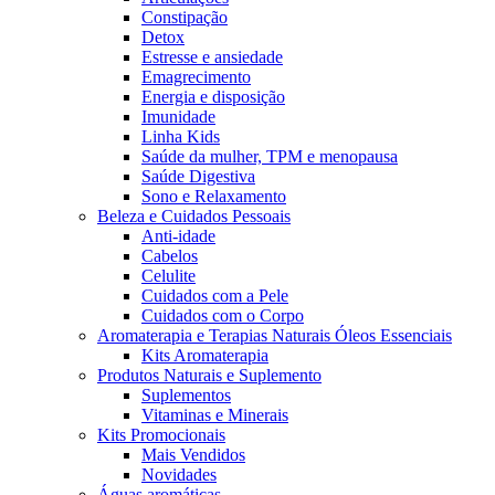
Constipação
Detox
Estresse e ansiedade
Emagrecimento
Energia e disposição
Imunidade
Linha Kids
Saúde da mulher, TPM e menopausa
Saúde Digestiva
Sono e Relaxamento
Beleza e Cuidados Pessoais
Anti-idade
Cabelos
Celulite
Cuidados com a Pele
Cuidados com o Corpo
Aromaterapia e Terapias Naturais Óleos Essenciais
Kits Aromaterapia
Produtos Naturais e Suplemento
Suplementos
Vitaminas e Minerais
Kits Promocionais
Mais Vendidos
Novidades
Águas aromáticas