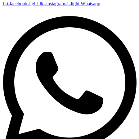
Jki-facebook-light
Jki-instagram-1-light
Whatsapp