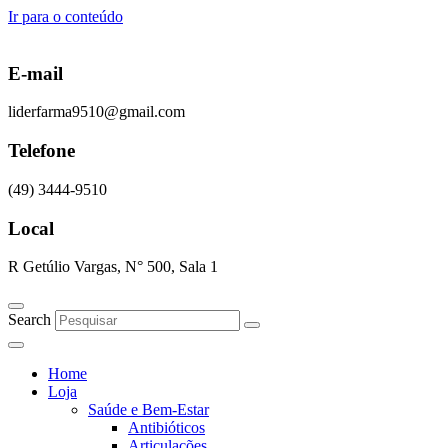
Ir para o conteúdo
E-mail
liderfarma9510@gmail.com
Telefone
(49) 3444-9510
Local
R Getúlio Vargas, N° 500, Sala 1
Search
Home
Loja
Saúde e Bem-Estar
Antibióticos
Articulações