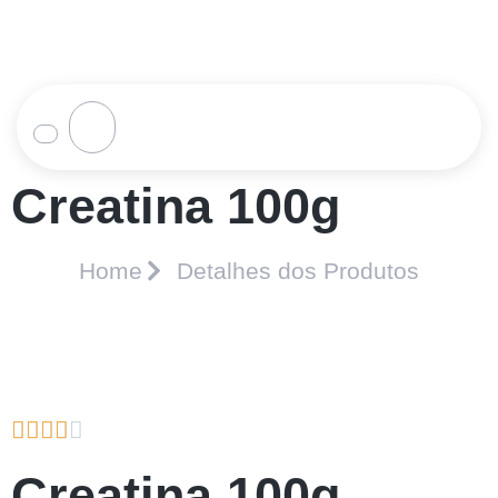
Creatina 100g
Home
Detalhes dos Produtos





Creatina 100g