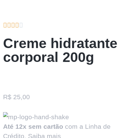





Creme hidratante
corporal 200g
R$
25,00
Até 12x sem cartão
com a Linha de
Crédito.
Saiba mais