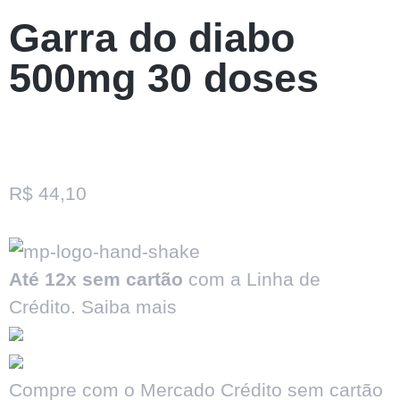
Garra do diabo
500mg 30 doses
R$
44,10
Até 12x sem cartão
com a Linha de
Crédito.
Saiba mais
Compre com o Mercado Crédito sem cartão