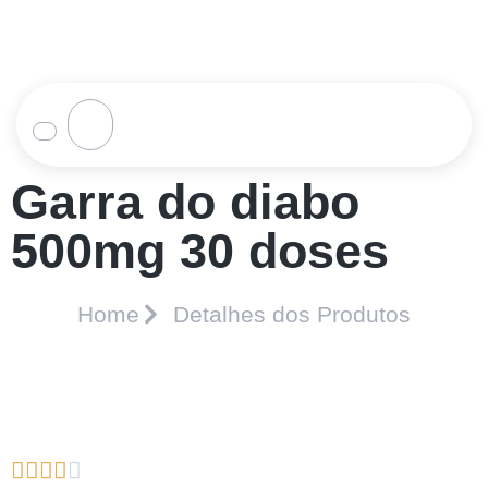
Garra do diabo
500mg 30 doses
Home
Detalhes dos Produtos




