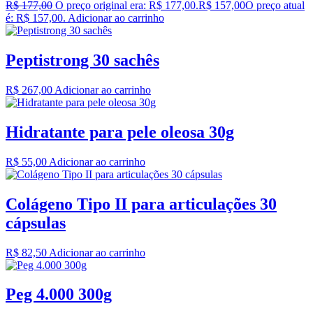
R$
177,00
O preço original era: R$ 177,00.
R$
157,00
O preço atual
é: R$ 157,00.
Adicionar ao carrinho
Peptistrong 30 sachês
R$
267,00
Adicionar ao carrinho
Hidratante para pele oleosa 30g
R$
55,00
Adicionar ao carrinho
Colágeno Tipo II para articulações 30
cápsulas
R$
82,50
Adicionar ao carrinho
Peg 4.000 300g