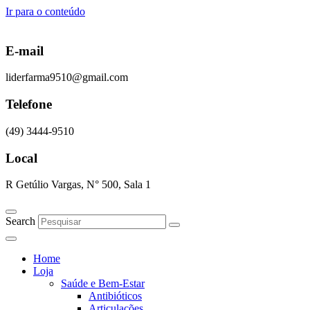
Ir para o conteúdo
E-mail
liderfarma9510@gmail.com
Telefone
(49) 3444-9510
Local
R Getúlio Vargas, N° 500, Sala 1
Search
Home
Loja
Saúde e Bem-Estar
Antibióticos
Articulações