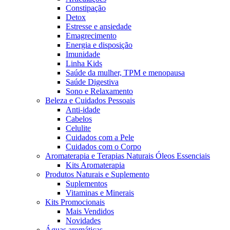
Constipação
Detox
Estresse e ansiedade
Emagrecimento
Energia e disposição
Imunidade
Linha Kids
Saúde da mulher, TPM e menopausa
Saúde Digestiva
Sono e Relaxamento
Beleza e Cuidados Pessoais
Anti-idade
Cabelos
Celulite
Cuidados com a Pele
Cuidados com o Corpo
Aromaterapia e Terapias Naturais Óleos Essenciais
Kits Aromaterapia
Produtos Naturais e Suplemento
Suplementos
Vitaminas e Minerais
Kits Promocionais
Mais Vendidos
Novidades
Águas aromáticas